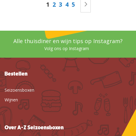
U lees momenteel pagina
Pagina
Pagina
Pagina
Pagina
Pagina
Volgende
1
2
3
4
5
Alle thuisdiner en wijn tips op Instagram?
Volg ons op Instagram
Bestellen
Seizoensboxen
Wijnen
Over A-Z Seizoensboxen