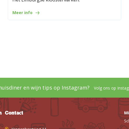
Meer info
thuisdiner en wijn tips op Instagram?
Volg ons op Insta
Mi
n
Contact
Sc