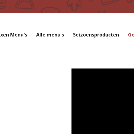
oxen Menu's
Alle menu's
Seizoensproducten
Ge
E