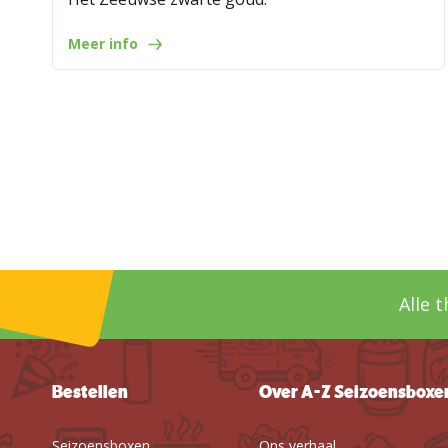
Meer info
Alle 
Bestellen
Over A-Z Seizoensboxe
Seizoensboxen
Ons verhaal