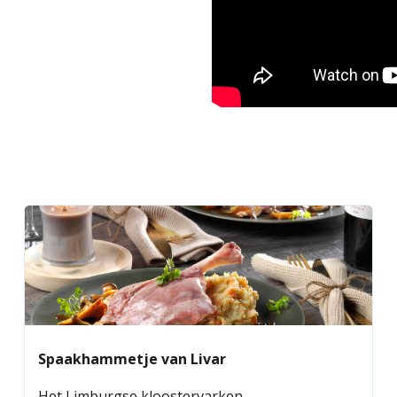
Spaakhammetje van Livar
Het Limburgse kloostervarken.