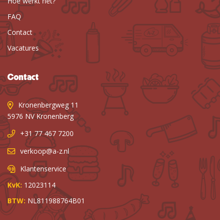
Hoe werkt het?
FAQ
Contact
Vacatures
Contact
Kronenbergweg 11
5976 NV Kronenberg
+31 77 467 7200
verkoop@a-z.nl
Klantenservice
KvK:
12023114
BTW:
NL811988764B01