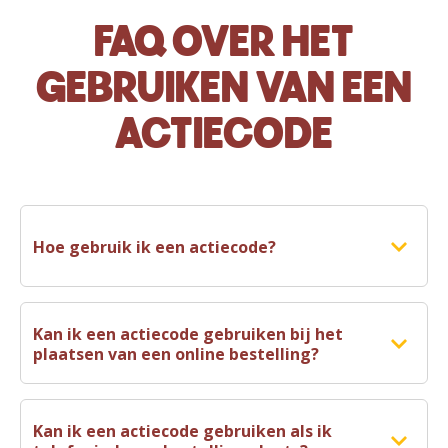
FAQ OVER HET
GEBRUIKEN VAN EEN
ACTIECODE
Hoe gebruik ik een actiecode?
Je kunt een actiecode gebruiken tijdens het
plaatsen van een online bestelling.
Kan ik een actiecode gebruiken bij het
plaatsen van een online bestelling?
Let op: het is dus niet mogelijk om een bestelling
telefonisch te plaatsen en daarbij een actiecode door te
Ja, een actiecode kun je alleen gebruiken bij een
geven.
online bestelling.
Kan ik een actiecode gebruiken als ik